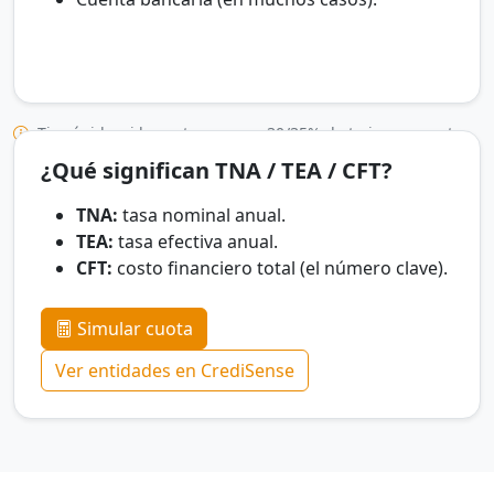
Tip rápido: si la cuota supera ~30/35% de tu ingreso neto,
suele complicarse la aprobación.
¿Qué significan TNA / TEA / CFT?
TNA:
tasa nominal anual.
TEA:
tasa efectiva anual.
CFT:
costo financiero total (el número clave).
Simular cuota
Ver entidades en CrediSense